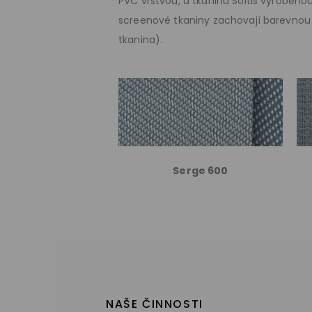
PVC vrstvou, a tkaninu Soltis vyroben
screenové tkaniny zachovají barevnou 
tkanina).
Serge 600
NAŠE ČINNOSTI