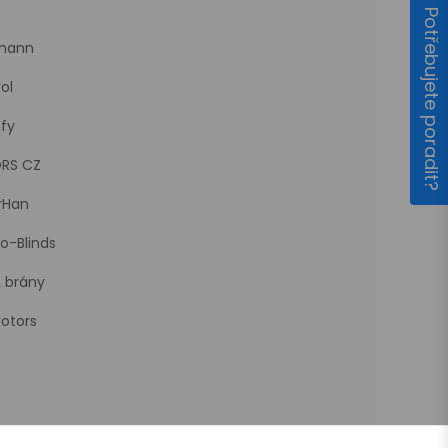
Potřebujete poradit?
mann
rol
fy
RS CZ
rHan
o-Blinds
L brány
otors