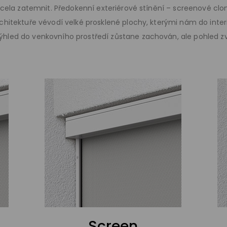
i zcela zatemnit. Předokenní exteriérové stínění – screenové 
rchitektuře vévodí velké prosklené plochy, kterými nám do inte
ýhled do venkovního prostředí zůstane zachován, ale pohled z
Screen