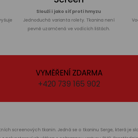
Slouží i jako síť proti hmyzu
vyšuje
Jednoduchá varianta rolety. Tkanina není
Vo
pevně uzamčená ve vodících lištách.
VYMĚŘENÍ ZDARMA
+420 739 165 902
tních screenových tkanin. Jedná se o tkaninu Serge, která je s