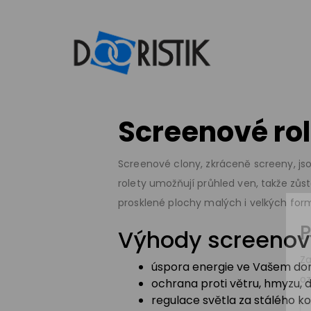
Skip
to
content
Screenové ro
Screenové clony, zkráceně screeny, jso
rolety umožňují průhled ven, takže zůs
prosklené plochy malých i velkých for
P
Výhody screenový
Za
úspora energie ve Vašem d
o
ochrana proti větru, hmyzu, 
regulace světla za stálého k
J