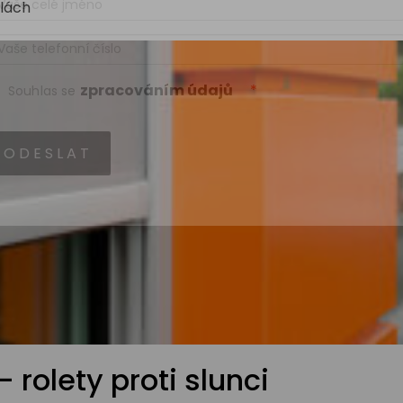
olách
lefonní číslo
zpracováním údajů
*
Souhlas se
Nezbytné
Statistické
Experimentální
Marketingové
 rolety proti slunci