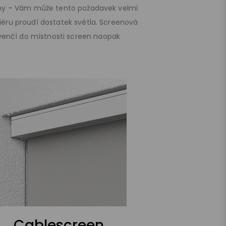
clony – Vám může tento požadavek velmi
riéru proudí dostatek světla. Screenová
venčí do místnosti screen naopak
Cablescreen