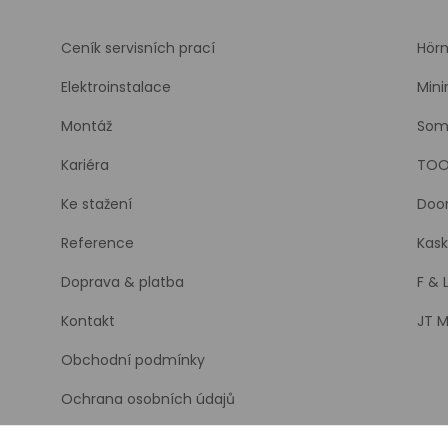
Ceník servisních prací
Hör
Elektroinstalace
Mini
Montáž
Som
Kariéra
TOO
Ke stažení
Doo
Reference
Kask
Doprava & platba
F & 
Kontakt
JT M
Obchodní podmínky
Ochrana osobních údajů