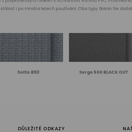
ou z polyesterových vláken s ochrannou vrstvou PVC. Prostředn
stálost i po mnoha letech používání. Oba typy tkanin lze doda
Soltis B93
Serge 600 BLACK OUT
DŮLEŽITÉ ODKAZY
NA