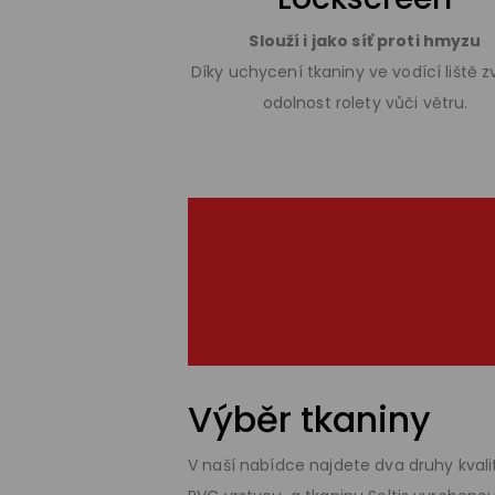
Slouží i jako síť proti hmyzu
Díky uchycení tkaniny ve vodící liště z
odolnost rolety vůči větru.
Výběr tkaniny
V naší nabídce najdete dva druhy kvali