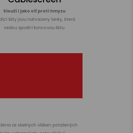
Slouží i jako síť proti hmyzu
dící lišty jsou nahrazeny lanky, která
vedou spodní koncovou lištu.
ložena ze skelných vláken potažených