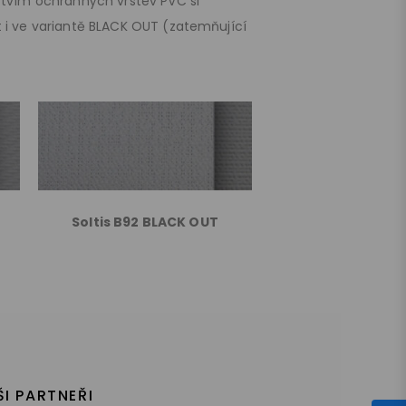
ictvím ochranných vrstev PVC si
t i ve variantě BLACK OUT (zatemňující
Soltis B92 BLACK OUT
ŠI PARTNEŘI