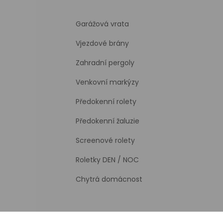
Garážová vrata
Vjezdové brány
Zahradní pergoly
Venkovní markýzy
Předokenní rolety
Předokenní žaluzie
Screenové rolety
Roletky DEN / NOC
Chytrá domácnost