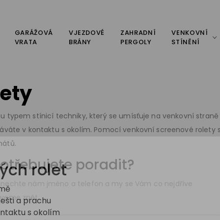
GARÁŽOVÁ
VJEZDOVÉ
ZAHRADNÍ
VENKOVNÍ
VRATA
BRÁNY
PERGOLY
STÍNĚNÍ
lety
u typem stínicí techniky, který se umísťuje na venkovní stran
táváte v kontaktu s okolím. Pomocí venkovní screenové rolety s
mátů.
otřebujete poradit?
ch rolet
nechte nám jméno a telefon a my se Vám co nejdříve
omě
zveme zpět.
dešti a prachu
ontaktu s okolím
méno a příjmení