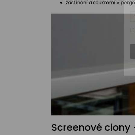
zastínění a soukromí v perg
Te
Screenové clony –