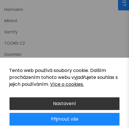
Hörmann
Minirol
Somfy
TOORS CZ
DoorHan
Kasko-Blinds
Tento web používá soubory cookie. Dalším
F & L brány
procházením tohoto webu vyjadřujete souhlas s
jejich používáním.
Více o cookies.
JT Motors
Nastavení
Dostupnost v okolí: Ústí nad Orlicí, Letohrad, Žamberk, Jablonn
Přijmout vše
Vamberk, Rychnov nad Kněžnou, Kostelec nad Orlicí, Červen