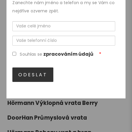
Zanechte nám jméno a telefon a my se Vám co
nejdříve ozveme zpět.
DoorHan Garážová vrata RSD01/02
Jméno a příjmení
KASKO Garážová vrata
Nezbytné
Telefonní číslo
Hörmann Sekční garážová vrata
zpracováním údajů
*
Statistické
Souhlas se
DoorHan Rolovací vrata
KASKO Rolovací vrata
Experimentální
Hörmann Rolovací vrata RollMatic
Marketingové
Hörmann Výklopná vrata Berry
DoorHan Průmyslová vrata